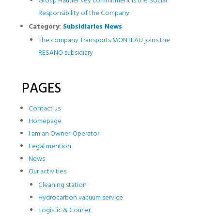
Group Hautier key commitment is the Social
Responsibility of the Company
Category:
Subsidiaries News
The company Transports MONTEAU joins the
RESANO subsidiary
PAGES
Contact us
Homepage
I am an Owner-Operator
Legal mention
News
Our activities
Cleaning station
Hydrocarbon vacuum service
Logistic & Courier