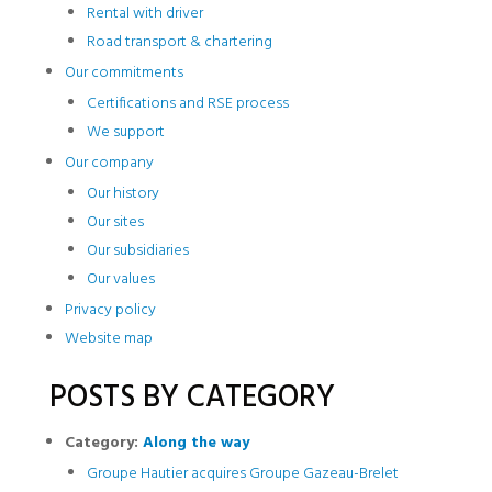
Rental with driver
Road transport & chartering
Our commitments
Certifications and RSE process
We support
Our company
Our history
Our sites
Our subsidiaries
Our values
Privacy policy
Website map
POSTS BY CATEGORY
Category:
Along the way
Groupe Hautier acquires Groupe Gazeau-Brelet