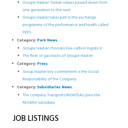
Groupe Hautier: human values passed down from
one generation to the next
Groupe Hautier takes part in the exchange
programme of the performance and health called
PEPS
Category:
Park News
Groupe Hautier chooses low-carbon logistics!
The fleet of gas trucks of Groupe Hautier
Category:
Press
Group Hautier key commitment is the Social
Responsibility of the Company
Category:
Subsidiaries News
The company Transports MONTEAU joins the
RESANO subsidiary
JOB LISTINGS