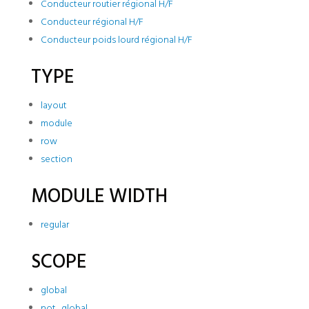
Conducteur routier régional H/F
Conducteur régional H/F
Conducteur poids lourd régional H/F
TYPE
layout
module
row
section
MODULE WIDTH
regular
SCOPE
global
not_global