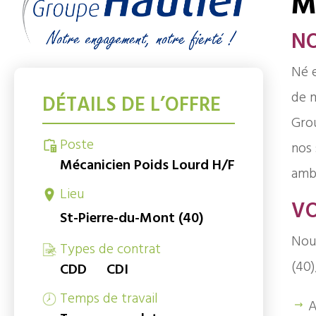
M
N
Né e
de m
DÉTAILS DE L’OFFRE
Grou
Poste
nos 
Mécanicien Poids Lourd H/F
ambi
Lieu
VO
St-Pierre-du-Mont (40)
Nou
Types de contrat
(40)
CDD
CDI
Temps de travail
A