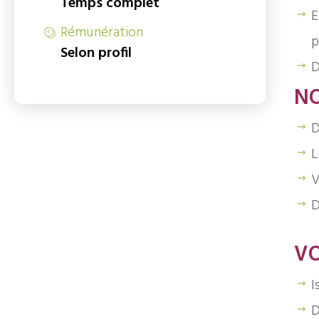
Temps complet
E
Rémunération
p
Selon profil
D
N
D
L
V
D
VO
I
D