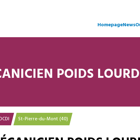
Homepage
News
O
ANICIEN POIDS LOURD
D
CDI
St-Pierre-du-Mont (40)