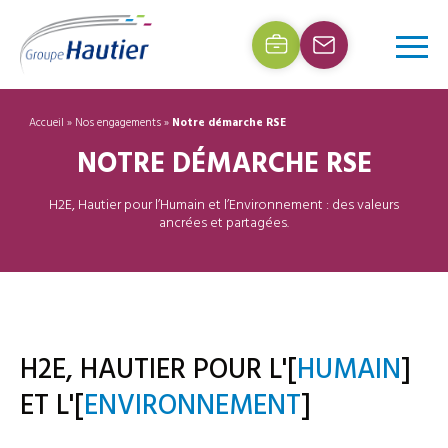
Accueil
»
Nos engagements
»
Notre démarche RSE
NOTRE DÉMARCHE RSE
H2E, Hautier pour l’Humain et l’Environnement : des valeurs
ancrées et partagées.
H2E, HAUTIER POUR L'[
HUMAIN
]
ET L'[
ENVIRONNEMENT
]