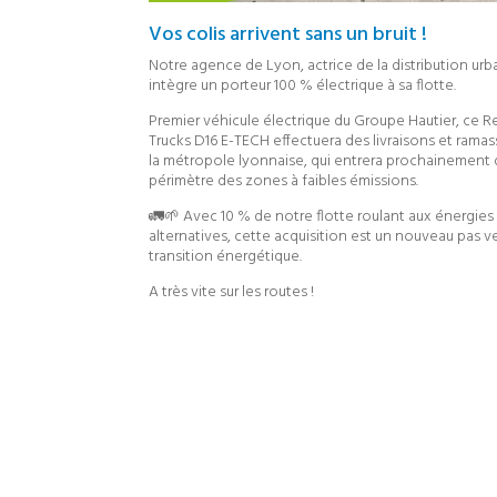
Vos colis arrivent sans un bruit !
Notre agence de Lyon, actrice de la distribution urb
intègre un porteur 100 % électrique à sa flotte.
Premier véhicule électrique du Groupe Hautier, ce R
Trucks D16 E-TECH effectuera des livraisons et ramas
la métropole lyonnaise, qui entrera prochainement 
périmètre des zones à faibles émissions.
🚛🌱 Avec 10 % de notre flotte roulant aux énergies
alternatives, cette acquisition est un nouveau pas v
transition énergétique.
A très vite sur les routes !