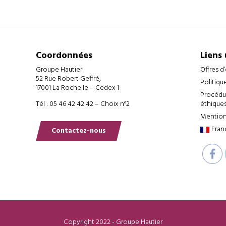
Coordonnées
Liens 
Groupe Hautier
Offres d
52 Rue Robert Geffré,
Politiqu
17001 La Rochelle – Cedex 1
Procédur
Tél : 05 46 42 42 42 – Choix n°2
éthiques
Mention
Fran
Contactez-nous
Copyright 2022 - Groupe Hautier