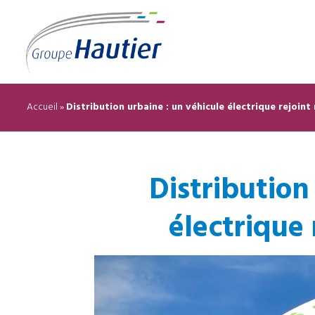
Accueil
»
Distribution urbaine : un véhicule électrique rejoint 
Distribution
électrique 