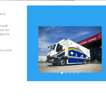
aine,
enault
ses sur
dans le
ers notre