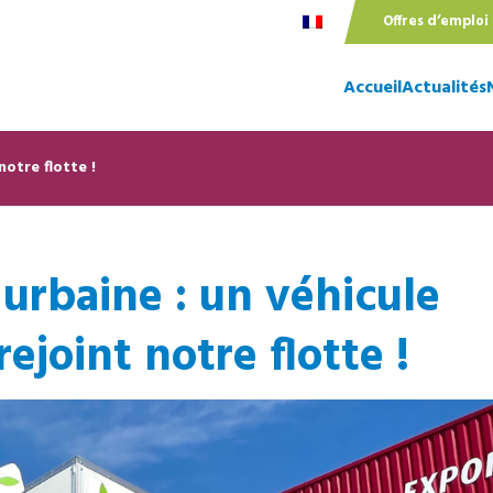
Offres d’emploi
Accueil
Actualités
notre flotte !
 urbaine : un véhicule
rejoint notre flotte !