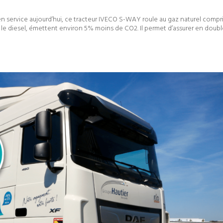
c
 en service aujourd’hui, ce tracteur IVECO S-WAY roule au gaz naturel compr
le diesel, émettent environ 5% moins de CO2. Il permet d’assurer en doub