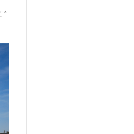
imé.
le