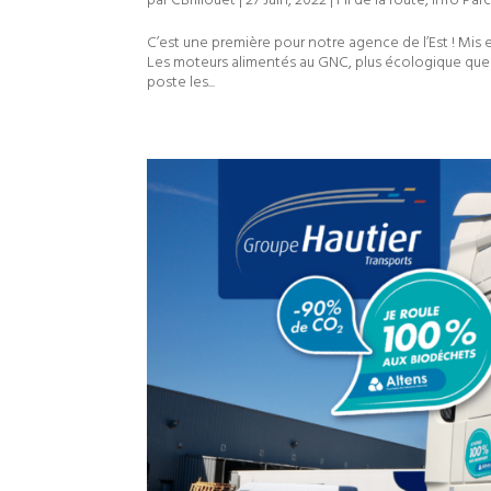
par
CBrillouet
|
27 Juin, 2022
|
Fil de la route
,
Info Par
C’est une première pour notre agence de l’Est ! Mis
Les moteurs alimentés au GNC, plus écologique que 
poste les...