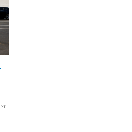
-
R-XTL