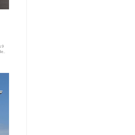
s 9
...