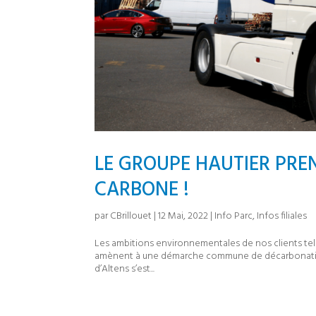
LE GROUPE HAUTIER PREN
CARBONE !
par
CBrillouet
|
12 Mai, 2022
|
Info Parc
,
Infos filiales
Les ambitions environnementales de nos clients tel
amènent à une démarche commune de décarbonation
d’Altens s’est...