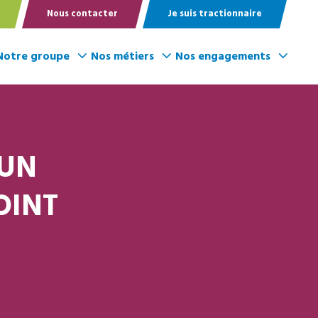
Nous contacter
Je suis tractionnaire
Notre groupe
Nos métiers
Nos engagements
 UN
OINT