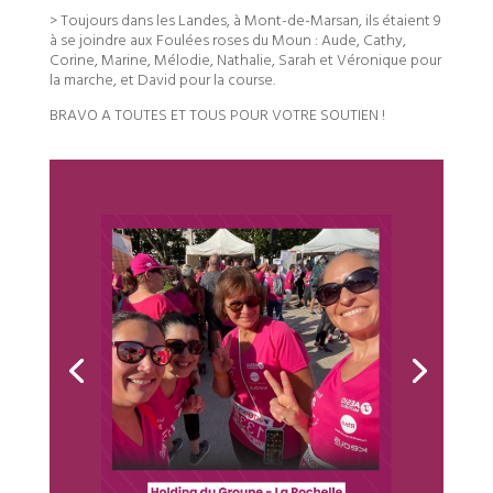
> Toujours dans les Landes, à Mont-de-Marsan, ils étaient 9
à se joindre aux Foulées roses du Moun : Aude, Cathy,
Corine, Marine, Mélodie, Nathalie, Sarah et Véronique pour
la marche, et David pour la course.
BRAVO A TOUTES ET TOUS POUR VOTRE SOUTIEN !