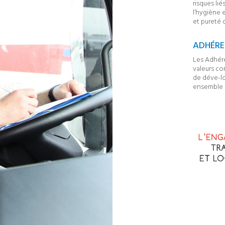
risques li
l’hygiène 
et pureté 
ADHÉRE
Les Adhér
valeurs co
de déve-l
ensemble et