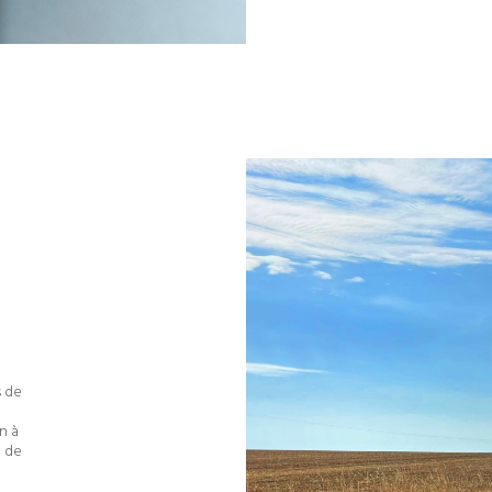
s
s de
n à
n de