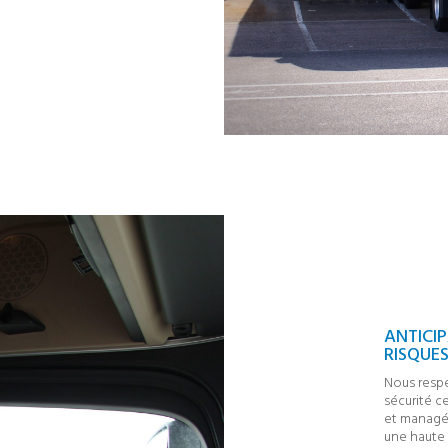
ANTICIP
RISQUE
Nous respe
sécurité c
et managér
une haute 