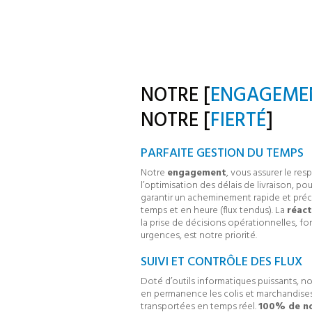
NOTRE [
ENGAGEME
NOTRE [
FIERTÉ
]
PARFAITE GESTION DU TEMPS
Notre
engagement
, vous assurer le res
l’optimisation des délais de livraison, po
garantir un acheminement rapide et préc
temps et en heure (flux tendus). La
réact
la prise de décisions opérationnelles, fo
urgences, est notre priorité.
SUIVI ET CONTRÔLE DES FLUX
Doté d’outils informatiques puissants, n
en permanence les colis et marchandise
transportées en temps réel.
100% de n