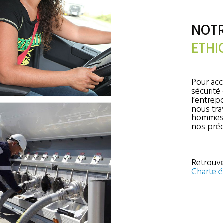
NOTR
ETHI
Pour acc
sécurité
l’entrep
nous tra
hommes 
nos préo
Retrouv
Charte e