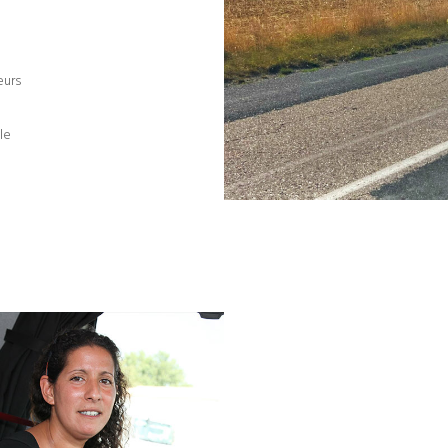
eurs
le