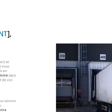
NT
],
pect et
ur vous
is en
ivité
dans
rt de vos
ous suivons
s
otre