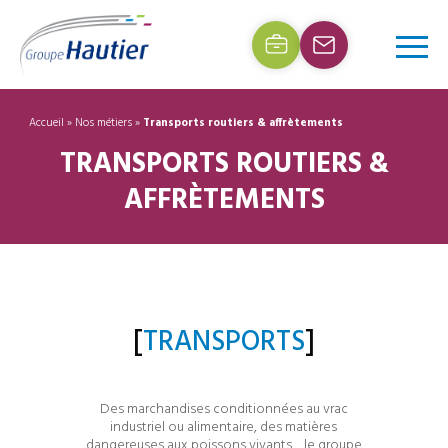
Accueil
»
Nos métiers
»
Transports routiers & affrètements
TRANSPORTS ROUTIERS &
AFFRÈTEMENTS
[
TRANSPORTS
]
Des marchandises conditionnées au vrac
industriel ou alimentaire, des matières
dangereuses aux poissons vivants, , le groupe