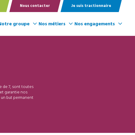
Nous contacter
Je suis tractionnaire
Notre groupe
Nos métiers
Nos engagements
e de 7, sont toutes
et garantie nos
s un but permanent