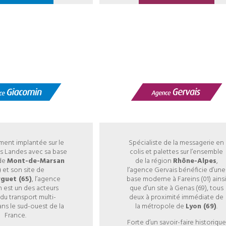
ment implantée sur le
Spécialiste de la messagerie en
des Landes avec sa base
colis et palettes sur l’ensemble
 de
Mont-de-Marsan
de la région
Rhône-Alpes
,
)
et son site de
l’agence Gervais bénéficie d’une
guet (65)
, l’agence
base moderne à Fareins (01) ains
 est un des acteurs
que d’un site à Genas (69), tous
du transport multi-
deux à proximité immédiate de
ans le sud-ouest de la
la métropole de
Lyon (69)
.
France.
Forte d’un savoir-faire historique