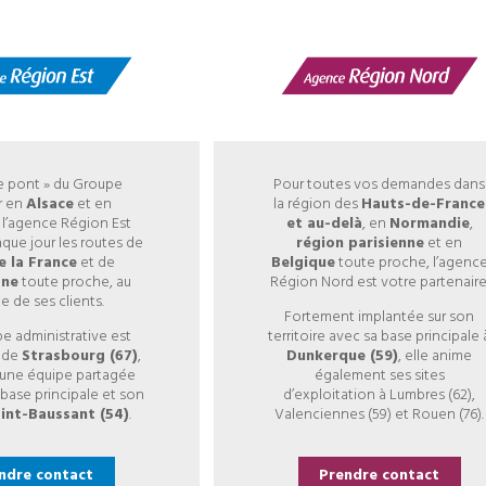
e pont » du Groupe
Pour toutes vos demandes dans
r en
Alsace
et en
la région des
Hauts-de-France
, l’agence Région Est
et au-delà
, en
Normandie
,
aque jour les routes de
région parisienne
et en
de la France
et de
Belgique
toute proche, l’agenc
gne
toute proche, au
Région Nord est votre partenaire
e de ses clients.
Fortement implantée sur son
e administrative est
territoire avec sa base principale 
s de
Strasbourg (67)
,
Dunkerque (59)
, elle anime
e une équipe partagée
également ses sites
 base principale et son
d’exploitation à Lumbres (62),
int-Baussant (54)
.
Valenciennes (59) et Rouen (76).
ndre contact
Prendre contact