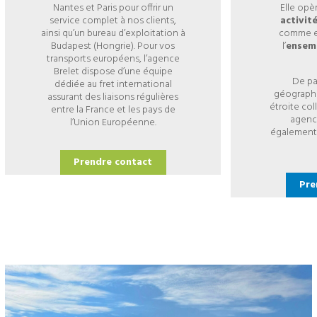
Nantes et Paris pour offrir un
Elle opè
service complet à nos clients,
activit
ainsi qu’un bureau d’exploitation à
comme 
Budapest (Hongrie). Pour vos
l’
ensemb
transports européens, l’agence
Brelet dispose d’une équipe
De pa
dédiée au fret international
géographiq
assurant des liaisons régulières
étroite co
entre la France et les pays de
agenc
l’Union Européenne.
également 
Prendre contact
Pre