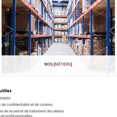
NOS [
MÉTIERS
]
Le Groupe Hautier dispose d’une expertise dans plus de
20 métiers
avec des équipes formées régulièrement.
Chaque jour, elles relèvent le défi de vous apporter la meilleure
utiles
prestation possible.
’emploi
e de confidentialité et de cookies
Découvrir
e de recueil et de traitement des alertes
 et professionnelles