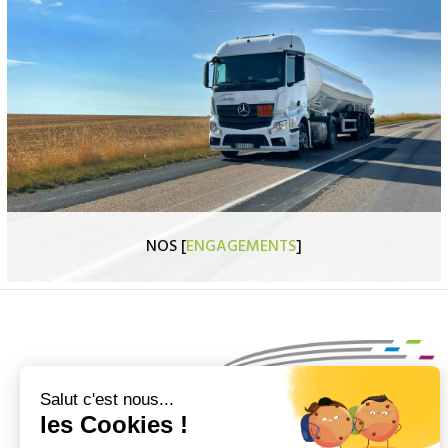
NOS [
ENGAGEMENTS
]
Faire ce que l’on dit et dire ce que l’on fait
, le Groupe Hautier
en a fait sa culture et son parti pris.
C’est pour cette raison que nous l’affichons sur nos véhicules : Notre
engagement, c’est notre fierté !
Découvrir