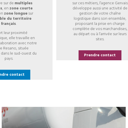
re sur de
multiples
sur ces métiers, l’agence Gervais
és
, en
zone courte
développe aussi une activité de
en
zone longue
sur
gestion de votre chaîne
le du territoire
logistique dans son ensemble,
français
.
proposant la prise en charge
complète de vos marchandises,
rt leur proximité
au départ ou à l’arrivée sur leurs
ue, elle travaille en
sites.
llaboration avec notre
e Resano, située
dans le sud-ouest du
Prendre contact
pays.
ndre contact