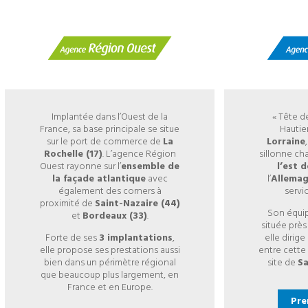
Implantée dans l’Ouest de la
« Tête d
France, sa base principale se situe
Hautie
sur le port de commerce de
La
Lorraine
Rochelle (17)
. L’agence Région
sillonne ch
Ouest rayonne sur l’
ensemble de
l’est 
la façade atlantique
avec
l’
Allema
également des corners à
servic
proximité de
Saint-Nazaire (44)
Son équip
et
Bordeaux (33)
.
située prè
Forte de ses
3 implantations
,
elle dirig
elle propose ses prestations aussi
entre cette
bien dans un périmètre régional
site de
Sa
que beaucoup plus largement, en
France et en Europe.
Pre