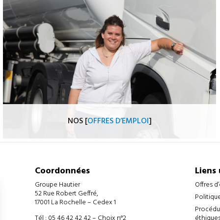
NOS [
OFFRES D’EMPLOI
]
Administratif et support, transport, exploitation, logistique,
mécanique…
Le Groupe Hautier recherche de nouveaux collaborateurs
dans toute la France !
Coordonnées
Liens 
Groupe Hautier
Offres d
52 Rue Robert Geffré,
Découvrir
Politiqu
17001 La Rochelle – Cedex 1
Procédur
Tél : 05 46 42 42 42 – Choix n°2
éthiques